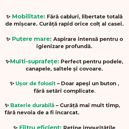
Mobilitate:
✨
Fără cabluri, libertate totală
de mișcare. Curăță rapid orice colț al casei.
Putere mare:
✨
Aspirare intensă pentru o
igienizare profundă.
Multi-suprafețe:
✨
Perfect pentru podele,
canapele, saltele și covoare.
✨
Ușor de folosit
– Doar apeși
un buton ,
.
fără setări complicate
✨
Baterie durabilă
– Curăță mai mult timp,
fără nevoia de a fi incarcat.
Filtru eficient:
✨
Reține impuritățile