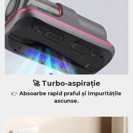
🚀 Turbo-aspirație
👉
Absoarbe rapid praful și impuritățile
ascunse.