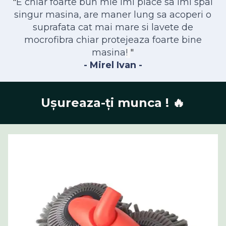
"
E chiar foarte bun mie imi place sa imi spal
singur masina, are maner lung sa acoperi o
suprafata cat mai mare si lavete de
mocrofibra chiar protejeaza foarte bine
masina
!
"
- Mirel Ivan -
Ușureaza-ți munca ! 🔥