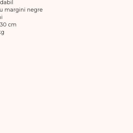
idabil
cu margini negre
i
 30 cm
kg