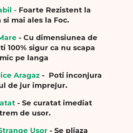
abil -
Foarte Rezistent la
 si mai ales la Foc.
 Mare
- Cu dimensiunea de
ti 100% sigur ca nu scapa
imic pe langa
ice Aragaz
- Poti inconjura
l de jur imprejur.
ratat
- Se curatat imediat
trem de usor.
e Strange Usor
- Se pliaza