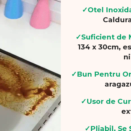
✓
Otel Inoxid
Caldura
✓
Suficient de
134 x 30cm, es
n
✓
Bun Pentru Or
aragazu
✓
Usor de Cu
ex
✓
Pliabil, S