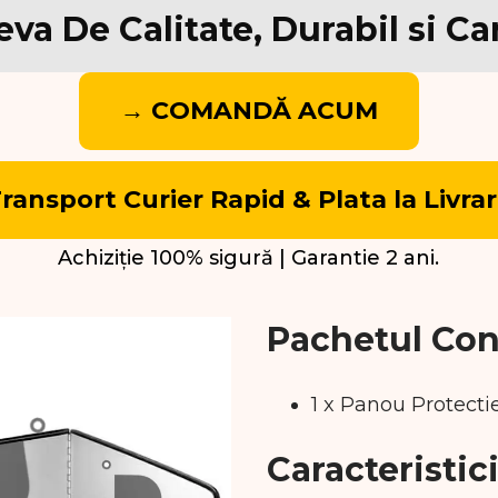
a De Calitate, Durabil si Ca
→ COMANDĂ ACUM
ransport Curier Rapid & Plata la Livra
Achiziție 100% sigură | Garantie 2 ani.
Pachetul Con
1 x Panou Protecti
Caracteristic