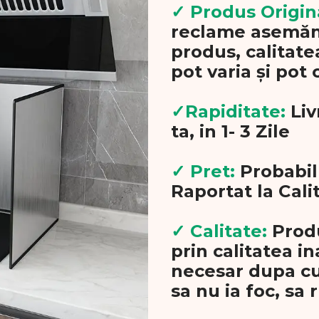
✓ Produs Origin
reclame asemăn
produs, calitatea
pot varia și pot 
✓Rapiditate:
Liv
ta, in 1- 3 Zile
✓ Pret:
Probabil
Raportat la Cali
✓ Calitate:
Prod
prin calitatea in
necesar dupa cu
sa nu ia foc, sa