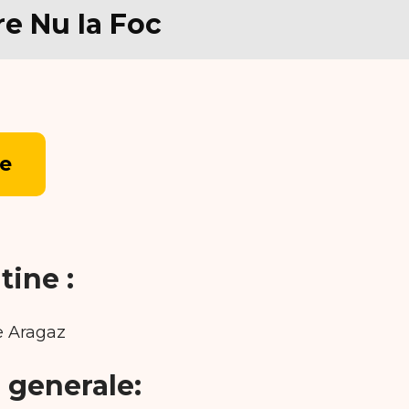
re Nu Ia Foc
re
tine :
e Aragaz
i generale: