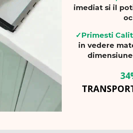
imediat si il po
oc
✓
Primesti Calit
in vedere mate
dimensiunea
34
TRANSPORT