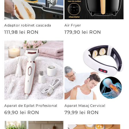
e
:
Adaptor robinet cascada
Air Fryer
Preț
111,98 lei RON
Preț
179,90 lei RON
obișnuit
obișnuit
Aparat de Epilat Profesional
Aparat Masaj Cervical
Preț
69,90 lei RON
Preț
79,99 lei RON
obișnuit
obișnuit