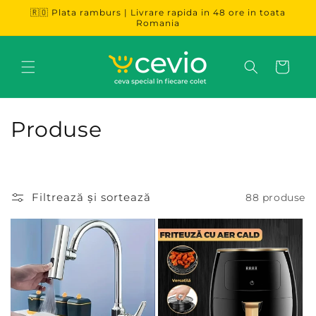
Salt la
🇷🇴 Plata ramburs | Livrare rapida in 48 ore in toata
conținut
Romania
Coș
C
Produse
o
l
Filtrează și sortează
88 produse
e
c
ț
i