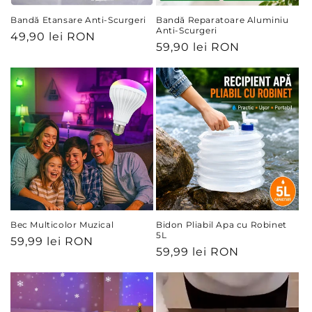
Bandă Etansare Anti-Scurgeri
Bandă Reparatoare Aluminiu
Anti-Scurgeri
Preț
49,90 lei RON
Preț
59,90 lei RON
obișnuit
obișnuit
Bec Multicolor Muzical
Bidon Pliabil Apa cu Robinet
5L
Preț
59,99 lei RON
Preț
59,99 lei RON
obișnuit
obișnuit