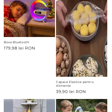
Boxa Bluetooth
Preț
179,98 lei RON
obișnuit
Capace Elastice pentru
Alimente
Preț
39,90 lei RON
obișnuit