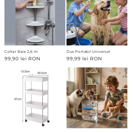
Coltar Baie 2,6 m
Dus Portabil Universal
Preț
99,90 lei RON
Preț
99,99 lei RON
obișnuit
obișnuit