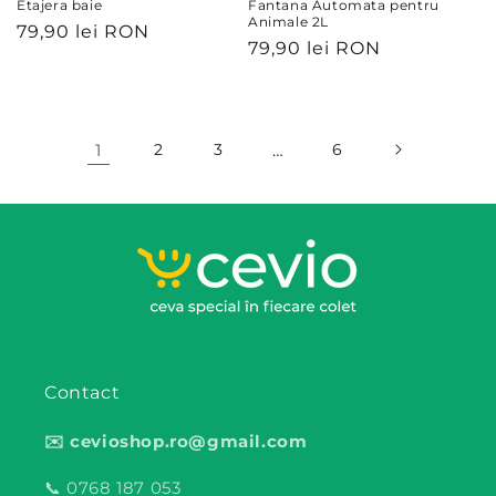
Etajera baie
Fantana Automata pentru
Animale 2L
Preț
79,90 lei RON
Preț
79,90 lei RON
obișnuit
obișnuit
1
2
3
…
6
Contact
✉️ cevioshop.ro@gmail.com
📞 0768 187 053