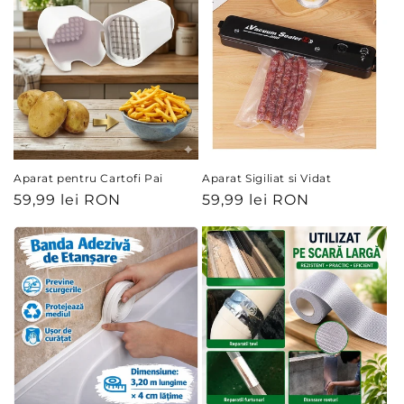
Aparat pentru Cartofi Pai
Aparat Sigiliat si Vidat
Preț
59,99 lei RON
Preț
59,99 lei RON
obișnuit
obișnuit