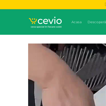
Salt la
conținut
Acasa
Descoperă
Salt la
informațiile
despre
produs