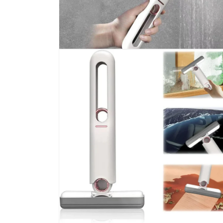
Deschide
conținutul
media
4
într-
o
fereastră
modală