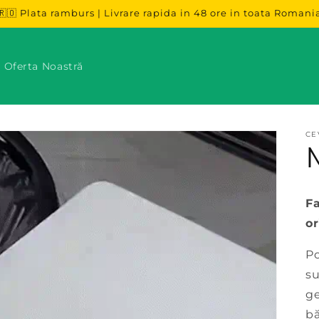
🇷🇴 Plata ramburs | Livrare rapida in 48 ore in toata Romani
 Oferta Noastră
CE
Fa
or
Po
su
ge
bă