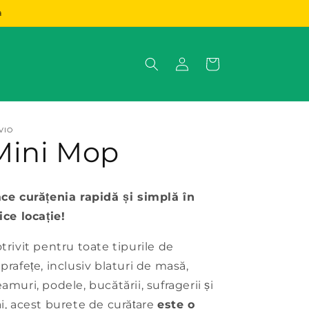
a
Conectați-
Coș
vă
VIO
Mini Mop
ce curățenia rapidă și simplă în
ice locație!
trivit pentru toate tipurile de
prafețe, inclusiv blaturi de masă,
amuri, podele, bucătării, sufragerii și
i, acest burete de curățare
este o