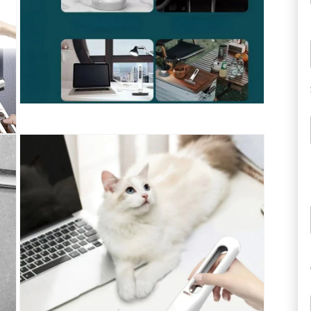
Deschide
conținutul
media
3
într-
o
fereastră
modală