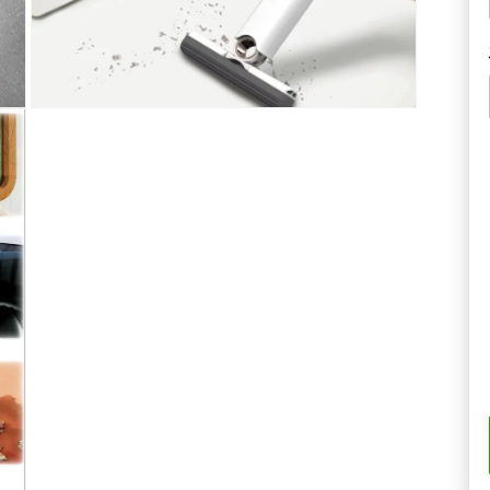
Deschide
conținutul
media
5
într-
o
fereastră
modală