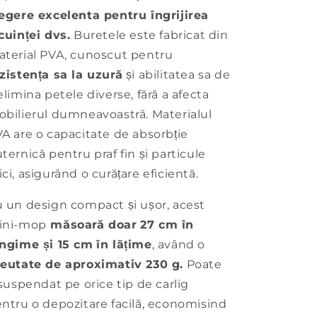
egere excelenta pentru îngrijirea
cuinței dvs.
Buretele este fabricat din
terial PVA, cunoscut pentru
zistența sa la uzură
și abilitatea sa de
elimina petele diverse, fără a afecta
bilierul dumneavoastră. Materialul
A are o capacitate de absorbție
ternică pentru praf fin și particule
ci, asigurând o curățare eficientă.
 un design compact și ușor, acest
ini-mop
măsoară doar
27 cm în
ngime și 15 cm
în lățime
, având o
eutate de aproximativ 230 g.
Poate
 suspendat pe orice tip de carlig
ntru o depozitare facilă, economisind