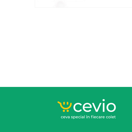
Deschide
conținutul
media
6
într-
o
fereastră
modală