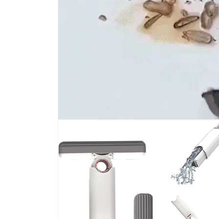
Deschide
conținutul
media
1
într-
o
fereastră
modală