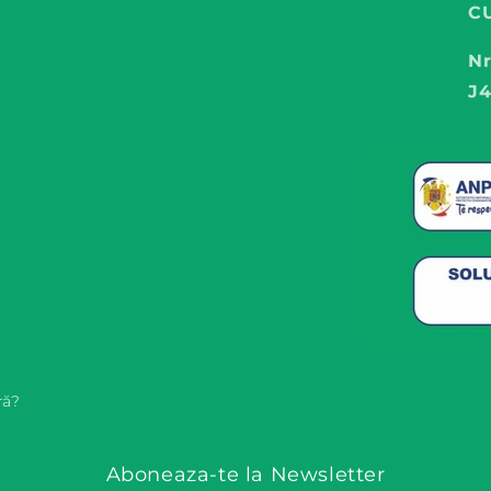
CU
Nr
J4
ră?
Aboneaza-te la Newsletter