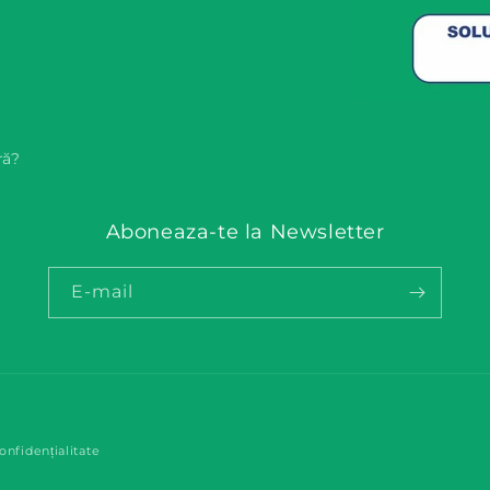
ră?
Aboneaza-te la Newsletter
E-mail
Metode
onfidențialitate
de