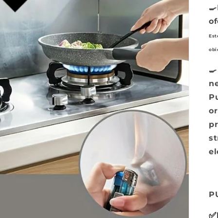
🍳
of
Est
obi
🍳
ne
Pu
or
pr
st
el
P
✅