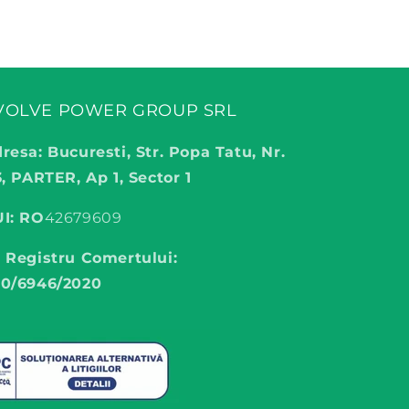
VOLVE POWER GROUP SRL
resa: Bucuresti, Str. Popa Tatu, Nr.
3, PARTER, Ap 1, Sector 1
I: RO
42679609
 Registru Comertului:
0/6946/2020