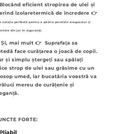
Blocând eficient stropirea de ulei și
erind izolare
termică de încredere
👉
e soluția perfectă pentru a păstra peretele aragazului și
ectele din jur în siguranță
.
Și, mai mult
👉
Suprafața sa
tedă face curățarea o joacă de copii.
r și simplu ștergeți sau spălați
ice strop de ulei sau grăsime cu un
osop umed, iar bucatăria voastră va
răluci mereu de curățenie și
eganță.
UNCTE FORTE:
Pliabil