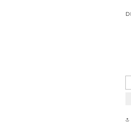
fereastră
modală
D