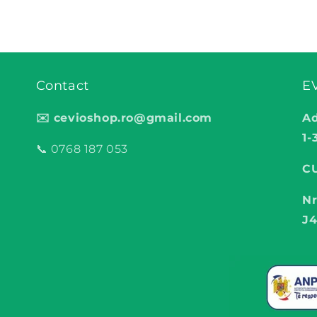
Contact
E
✉️ cevioshop.ro@gmail.com
Ad
1-
📞 0768 187 053
CU
Nr
J4