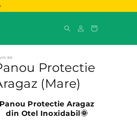
a
Conectați-
Coș
vă
VIO RO
Panou Protectie
Aragaz (Mare)
Panou Protectie Aragaz
din Otel Inoxidabil🌞