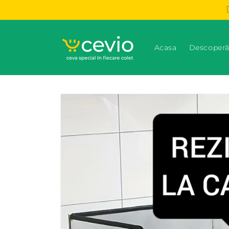
Salt la
conținut
Acasa
Descoperă
Salt la
informațiile
despre
produs