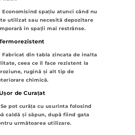

Economisind spațiu atunci când nu
te utilizat sau necesită depozitare
mporară în spații mai restrânse.
Termorezistent

Fabricat din tabla zincata de inalta
litate, ceea ce îl face rezistent la
roziune, rugină și alt tip de
teriorare chimică.
Ușor de Curațat

Se pot curăța cu usurinta folosind
ă caldă și săpun, după fiind gata
entru următoarea
utilizare.