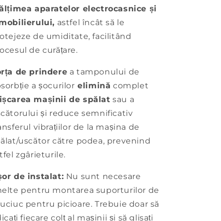
ălțimea aparatelor electrocasnice și
mobilierului,
astfel încât să le
otejeze de umiditate, facilitând
ocesul de curățare.
rța de prindere
a tamponului de
sorbție a șocurilor
elimină
complet
șcarea mașinii de spălat
sau a
cătorului și reduce semnificativ
ansferul vibrațiilor de la mașina de
ălat/uscător către podea, prevenind
tfel zgârieturile.
or de instalat:
Nu sunt necesare
elte pentru montarea suporturilor de
uciuc pentru picioare. Trebuie doar să
dicați fiecare colț al mașinii și să glisați