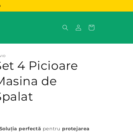
a
Conectați-
Coș
vă
VIO
Set 4 Picioare
Masina de
Spalat
S
oluția perfectă
pentru
protejarea