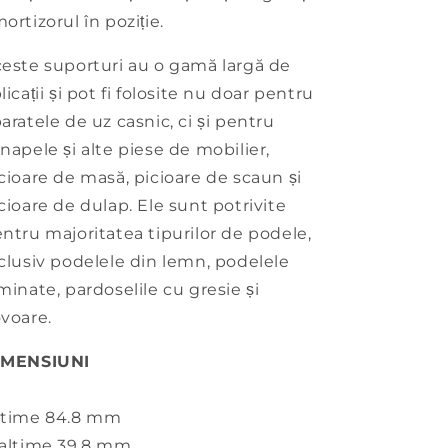
ortizorul în poziție.
este suporturi au o gamă largă de
licații și pot fi folosite nu doar pentru
aratele de uz casnic, ci și pentru
napele și alte piese de mobilier,
cioare de masă, picioare de scaun și
cioare de dulap. Ele sunt potrivite
ntru majoritatea tipurilor de podele,
clusiv podelele din lemn, podelele
minate, pardoselile cu gresie și
voare.
IMENSIUNI
atime 84.8 mm
altime 39.8 mm