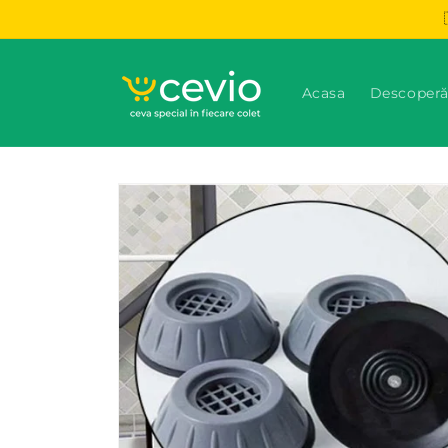
Salt la
conținut
Acasa
Descoperă
Salt la
informațiile
despre
produs