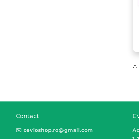
Contact
E
✉️ cevioshop.ro@gmail.com
Ad
1-