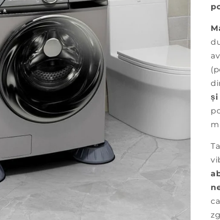
p
Ma
du
av
(p
di
și
po
mi
Ta
vi
ab
n
ca
zg