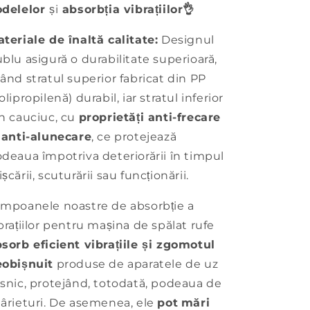
odelelor
și
absorbția vibrațiilor
👌
teriale de înaltă calitate:
Designul
blu asigură o durabilitate superioară,
ând stratul superior fabricat din PP
olipropilenă) durabil, iar stratul inferior
n cauciuc, cu
proprietăți anti-frecare
 anti-alunecare
, ce protejează
deaua împotriva deteriorării în timpul
șcării, scuturării sau funcționării.
mpoanele noastre de absorbție a
brațiilor pentru mașina de spălat rufe
sorb eficient vibrațiile și zgomotul
eobișnuit
produse de aparatele de uz
snic, protejând, totodată, podeaua de
ârieturi. De asemenea, ele
pot
mări