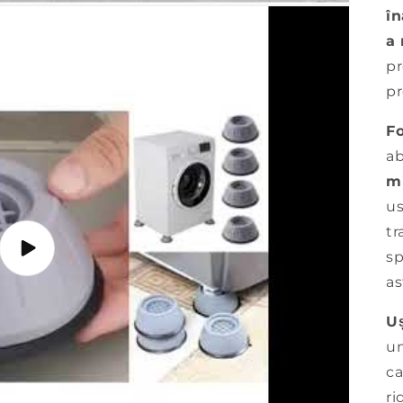
în
a 
pr
pr
Fo
ab
mi
us
tr
Redați
sp
videoclipul
as
Uș
un
ca
ri