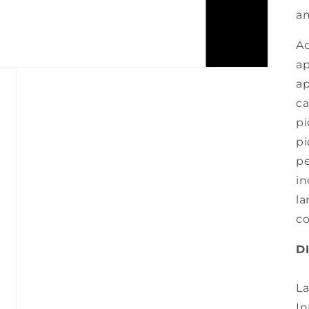
am
Ac
ap
ap
ca
pi
pi
pe
in
la
co
D
L
In