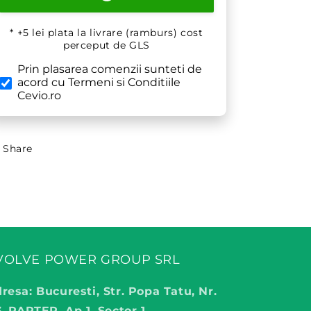
* +5 lei plata la livrare (ramburs) cost
perceput de GLS
Prin plasarea comenzii sunteti de
acord cu Termeni si Conditiile
Cevio.ro
Share
VOLVE POWER GROUP SRL
resa: Bucuresti, Str. Popa Tatu, Nr.
3, PARTER, Ap 1, Sector 1