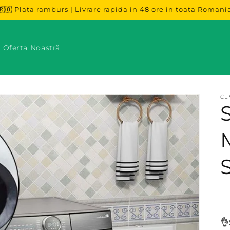
🇷🇴 Plata ramburs | Livrare rapida in 48 ore in toata Romani
 Oferta Noastră
CE
👌