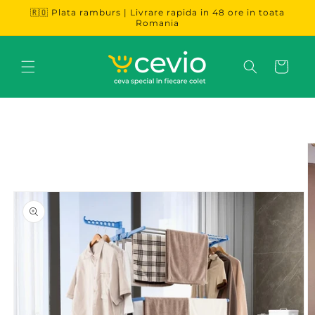
Salt la
🇷🇴 Plata ramburs | Livrare rapida in 48 ore in toata
conținut
Romania
Coș
Salt la
informațiile
despre
produs